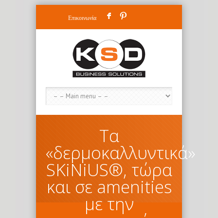
F
:
Επικοινωνία
Τα
«δερμοκαλλυντικά»
SKiNiUS®, τώρα
και σε amenities
με την