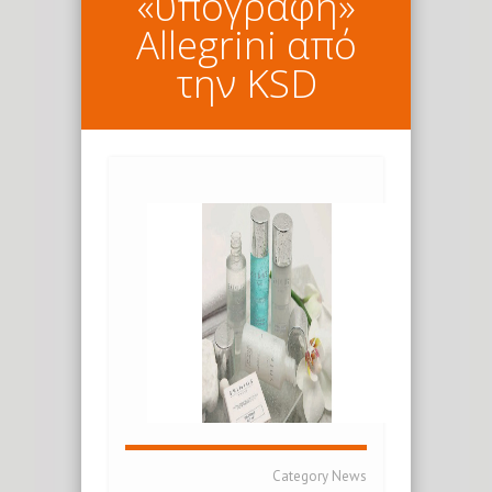
«υπογραφή»
Allegrini από
την KSD
Category
News