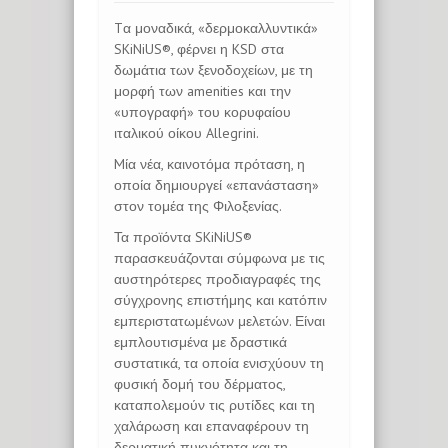
Tα μοναδικά, «δερμοκαλλυντικά»
SKiNiUS®, φέρνει η KSD στα
δωμάτια των ξενοδοχείων, με τη
μορφή των amenities και την
«υπογραφή» του κορυφαίου
ιταλικού οίκου Allegrini.
Mία νέα, καινοτόμα πρόταση, η
οποία δημιουργεί «επανάσταση»
στον τομέα της Φιλοξενίας.
Τα προϊόντα SKiNiUS®
παρασκευάζονται σύμφωνα µε τις
αυστηρότερες προδιαγραφές της
σύγχρονης επιστήμης και κατόπιν
εμπεριστατωμένων μελετών. Είναι
εμπλουτισμένα με δραστικά
συστατικά, τα οποία ενισχύουν τη
φυσική δομή του δέρματος,
καταπολεμούν τις ρυτίδες και τη
χαλάρωση και επαναφέρουν τη
δερματική πυκνότητα και τη