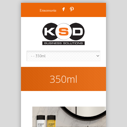
F
:
Επικοινωνία
350ml