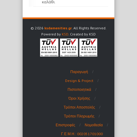
καλάθι.
© 2026
ksdamenities.gr
. All Rights Reserved.
Powered by
KSD
. Created by KSD
Παραγωγή
Design & Project
Πιστοποιητικά
Όροι Χρήσης
Τρόποι Αποστολής
Τρόποι Πληρωμής
Επιστροφές
Νομοθεσία
Γ.Ε.Μ.Η.: 002051701000