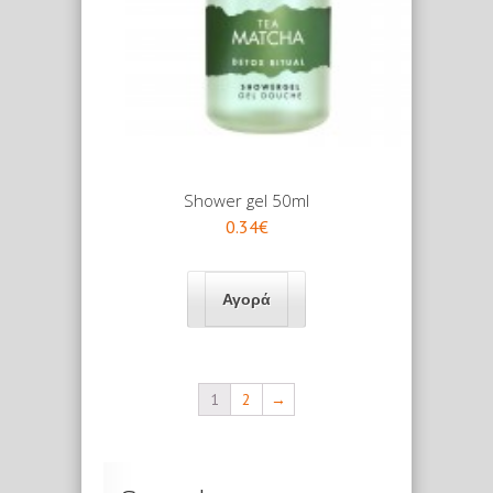
Shower gel 50ml
0.34€
1
2
→