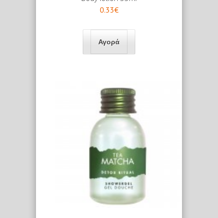
0.33€