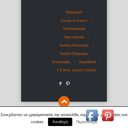
Παραγωγή
Design & Project
Πιστοποιητικά
Όροι Χρήσης
Τρόποι Αποστολής
Τρόποι Πληρωμής
Επιστροφές
Νομοθεσία
Γ.Ε.Μ.Η.: 002051701000
F
:
Συνεχίζοντας να χρησιμοποιείτε την ιστοσελίδα, συμφωνείτε με τη χρήση των
cookies.
Περισσότερα
Αποδοχή