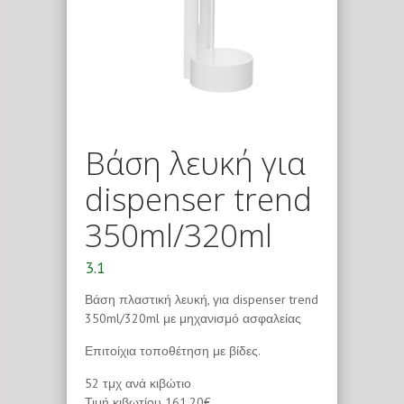
Βάση λευκή για
dispenser trend
350ml/320ml
3.1
Βάση πλαστική λευκή, για dispenser trend
350ml/320ml με μηχανισμό ασφαλείας
Επιτοίχια τοποθέτηση με βίδες.
52 τμχ ανά κιβώτιο
Τιμή κιβωτίου 161,20€