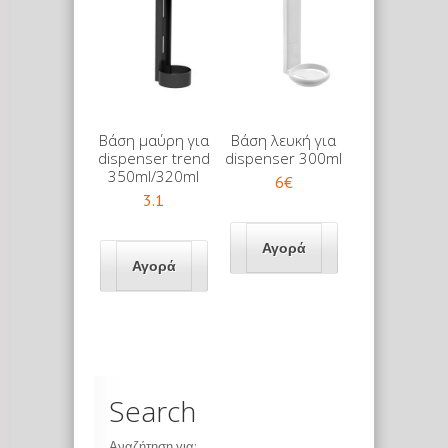
Βάση μαύρη για
Βάση λευκή για
dispenser trend
dispenser 300ml
350ml/320ml
6€
3.1
Search
Αναζήτηση για: