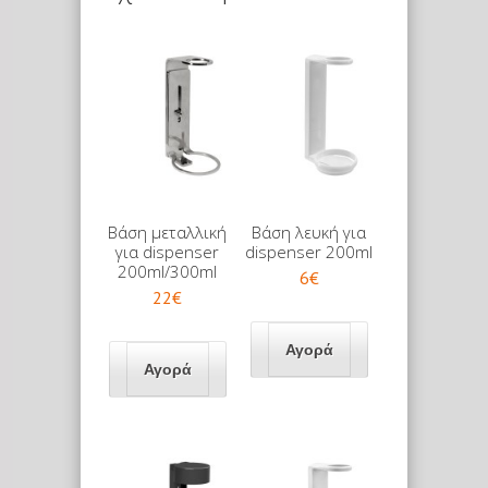
Βάση μεταλλική
Βάση λευκή για
για dispenser
dispenser 200ml
200ml/300ml
6€
22€