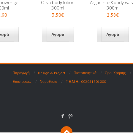
shower gel
Oliva body lotion
Argan hair&body wa
00ml
300ml
300ml
2.90
3,50€
2,58€
Παραγωγή
Design & Project
Πιστοποιητικά
Όροι Χρήσης
Επιστροφές
Νομοθεσία
Γ.Ε.Μ.Η.: 002051701000
F
: