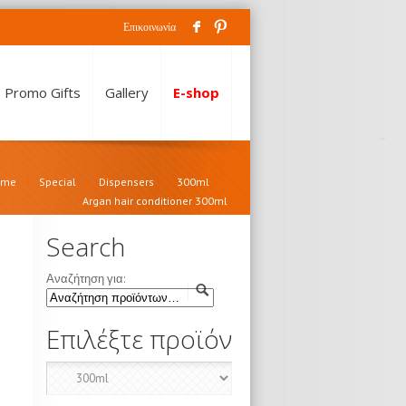
F
:
Επικοινωνία
Promo Gifts
Gallery
E-shop
ome
Special
Dispensers
300ml
Argan hair conditioner 300ml
Search
Αναζήτηση για:
Επιλέξτε προϊόν