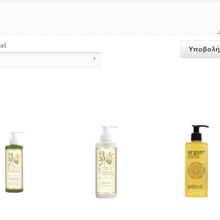
ail
*