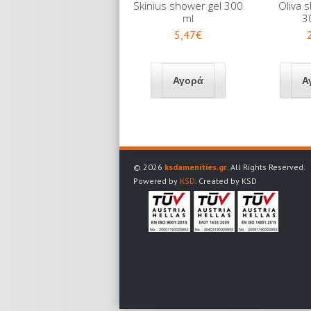
Skinius shower gel 300
Oliva 
ml
3
5,47€
© 2026
ksdamenities.gr
. All Rights Reserved.
Powered by
KSD
. Created by KSD