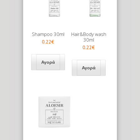
Shampoo 30ml
Hair&Body wash
30ml
0.22€
0.22€