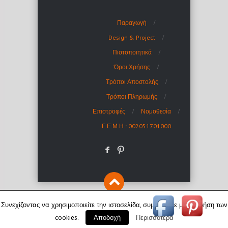
Παραγωγή
Design & Project
Πιστοποιητικά
Όροι Χρήσης
Τρόποι Αποστολής
Τρόποι Πληρωμής
Επιστροφές
Νομοθεσία
Γ.Ε.Μ.Η.: 002051701000
F
:
Συνεχίζοντας να χρησιμοποιείτε την ιστοσελίδα, συμφωνείτε με τη χρήση των
cookies.
Περισσότερα
Αποδοχή