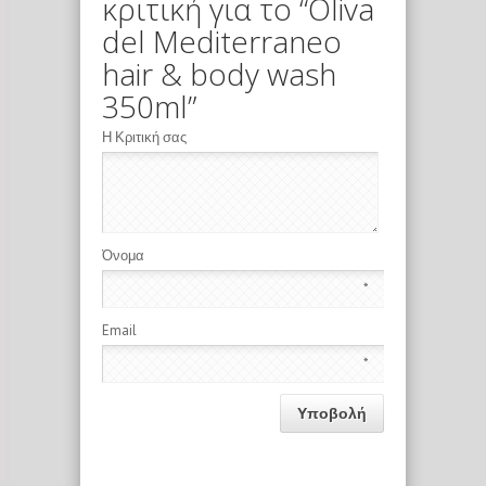
κριτική για το “Oliva
del Mediterraneo
hair & body wash
350ml”
Η Κριτική σας
Όνομα
*
Email
*