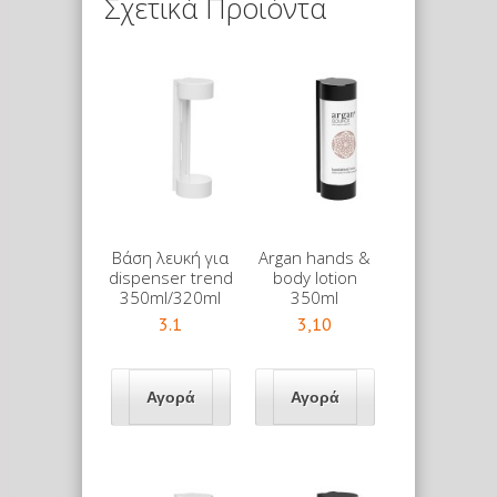
Σχετικά Προϊόντα
Βάση λευκή για
Argan hands &
dispenser trend
body lotion
350ml/320ml
350ml
3.1
3,10