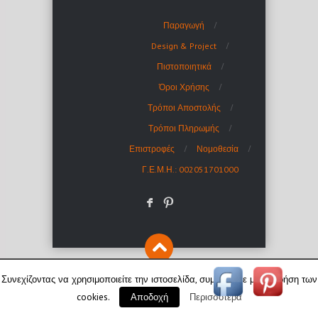
Παραγωγή
Design & Project
Πιστοποιητικά
Όροι Χρήσης
Τρόποι Αποστολής
Τρόποι Πληρωμής
Επιστροφές
Νομοθεσία
Γ.Ε.Μ.Η.: 002051701000
F
:
Συνεχίζοντας να χρησιμοποιείτε την ιστοσελίδα, συμφωνείτε με τη χρήση των
cookies.
Περισσότερα
Αποδοχή