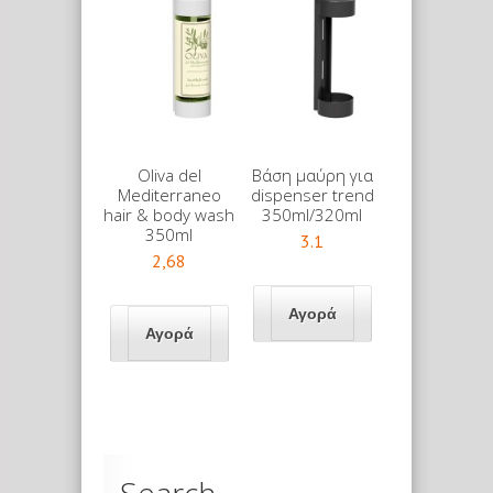
Oliva del
Βάση μαύρη για
Mediterraneo
dispenser trend
hair & body wash
350ml/320ml
350ml
3.1
2,68
Search