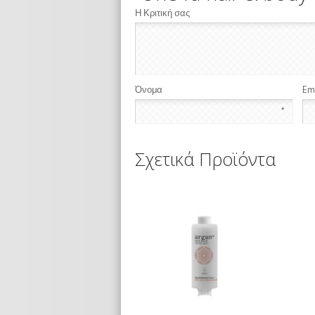
Η Κριτική σας
Όνομα
Em
*
Σχετικά Προϊόντα