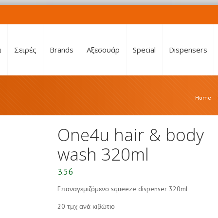
α
Σειρές
Brands
Αξεσουάρ
Special
Dispensers
Home
One4u hair & body
wash 320ml
3.56
Eπαναγεμιζόμενο squeeze dispenser 320ml
20 τμχ ανά κιβώτιο