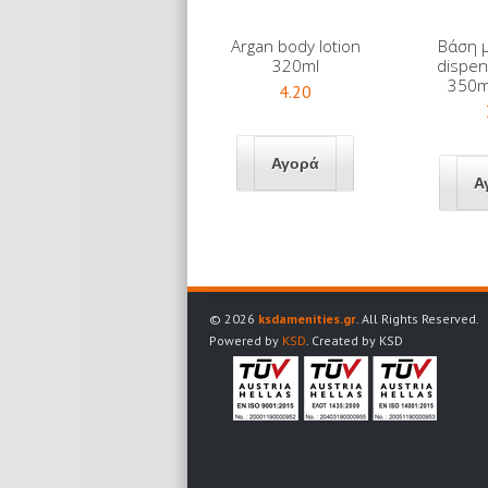
Argan body lotion
Βάση 
320ml
dispen
350m
4.20
© 2026
ksdamenities.gr
. All Rights Reserved.
Powered by
KSD
. Created by KSD