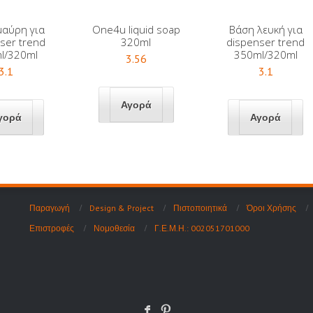
μαύρη για
One4u liquid soap
Βάση λευκή για
ser trend
320ml
dispenser trend
l/320ml
350ml/320ml
3.56
3.1
3.1
Παραγωγή
Design & Project
Πιστοποιητικά
Όροι Χρήσης
Επιστροφές
Νομοθεσία
Γ.Ε.Μ.Η.: 002051701000
F
: