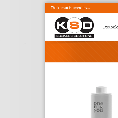
Think smart in amenities...
Εταιρεί