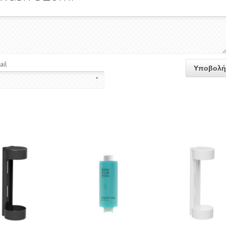
ail
*