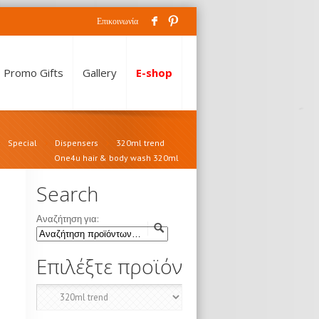
F
:
Επικοινωνία
Promo Gifts
Gallery
E-shop
Special
Dispensers
320ml trend
One4u hair & body wash 320ml
Search
Αναζήτηση για:
Επιλέξτε προϊόν