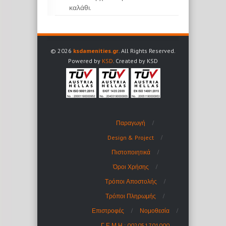
καλάθι.
© 2026
ksdamenities.gr
. All Rights Reserved.
Powered by
KSD
. Created by KSD
Παραγωγή
Design & Project
Πιστοποιητικά
Όροι Χρήσης
Τρόποι Αποστολής
Τρόποι Πληρωμής
Επιστροφές
Νομοθεσία
Γ.Ε.Μ.Η.: 002051701000