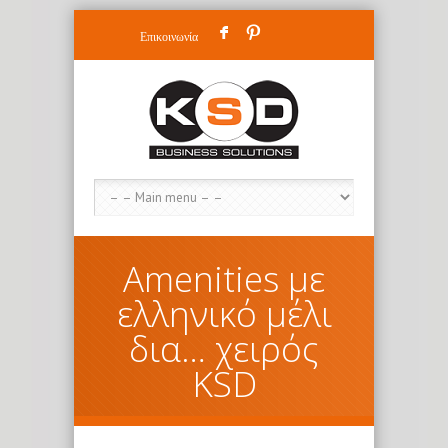
F
:
Επικοινωνία
Amenities με
ελληνικό μέλι
δια… χειρός
KSD